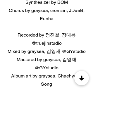
Synthesizer by BOM
Chorus by graysea, cromzin, JDaeB,
Eunha
Recorded by 정진철, 장대봉
@truejinstudio
Mixed by graysea, 김영재 @GYstudio
Mastered by graysea, 김영재
@GYstudio
Album art by graysea, Chaehyeon
Song
TRACKLIST