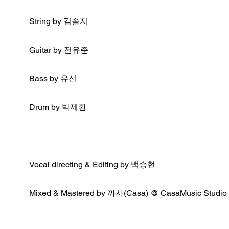
String by 김솔지
Guitar by 전유준
Bass by 유신
Drum by 박제환
Vocal directing & Editing by 백승현
Mixed & Mastered by 까사(Casa) @ CasaMusic Studio