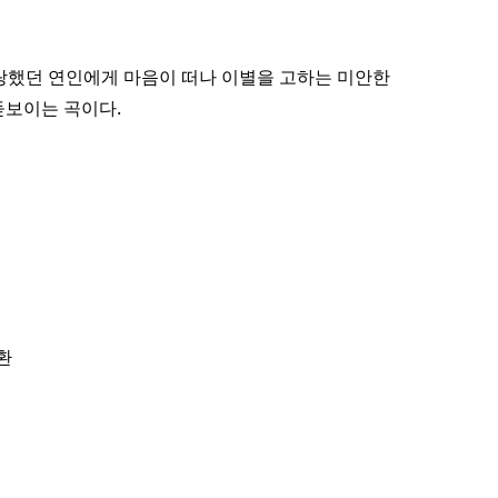
강상민
랑했던 연인에게 마음이 떠나 이별을 고하는 미안한
돋보이는 곡이다.
제환